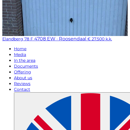
4708 EW · Roosendaal
Elandberg 78 F
€ 27.500 k.k.
Home
Media
In the area
Documents
Offering
About us
Reviews
Contact