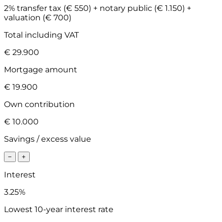
2% transfer tax (€ 550) + notary public (€ 1.150) +
valuation (€ 700)
Total including VAT
€ 29.900
Mortgage amount
€ 19.900
Own contribution
€ 10.000
Savings / excess value
−
+
Interest
3.25%
Lowest 10-year interest rate