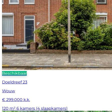
Beschikbaar
Doeldreef 23
Wouw
€ 299.000 k.k.
120 m²
6 kamers (4 slaapkamers)