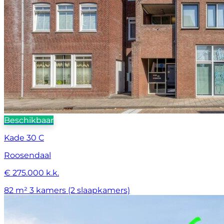
Beschikbaar
Kade 30 C
Roosendaal
€ 275.000 k.k.
82 m²
3 kamers (2 slaapkamers)