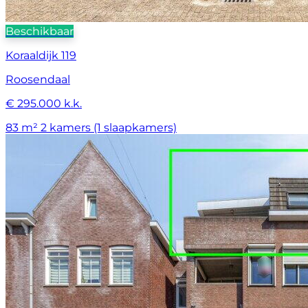
Beschikbaar
Koraaldijk 119
Roosendaal
€ 295.000 k.k.
83 m²
2 kamers (1 slaapkamers)