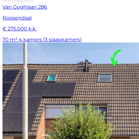
Van Goghlaan 286
Roosendaal
€ 275.000 k.k.
70 m²
4 kamers (3 slaapkamers)