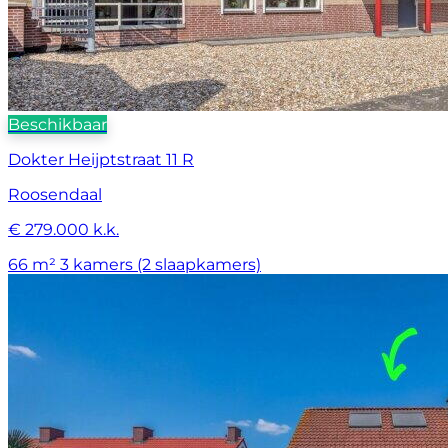
Beschikbaar
Dokter Heijptstraat 11 R
Roosendaal
€ 279.000 k.k.
66 m²
3 kamers (2 slaapkamers)