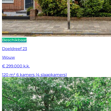
Beschikbaar
Doeldreef 23
Wouw
€ 299.000 k.k.
120 m²
6 kamers (4 slaapkamers)