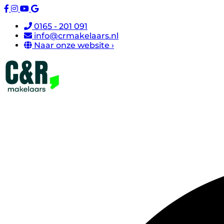
0165 - 201 091
info@crmakelaars.nl
Naar onze website ›