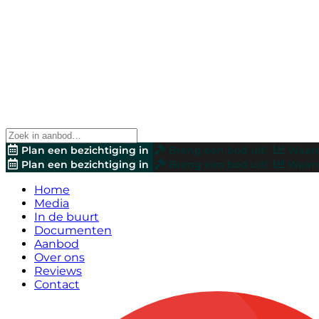
Plan een bezichtiging in
Breng een bod uit!
Waard
Plan een bezichtiging in
Breng een bod uit!
Waard
Home
Media
In de buurt
Documenten
Aanbod
Over ons
Reviews
Contact